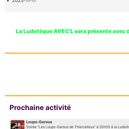
2025-11-11
La Ludotèque AVEC'L sera présente avec des
Prochaine activité
Loups-Garous
28
Soirée "Les Loups-Garous de Thiercelieux" à 20h30 à la Ludot
Aoû