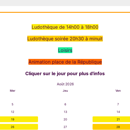
Ludothèque de 14h00 à 18h00
Ludothèque soirée 20h30 à minuit
Loisirs
Animation place de la République
Cliquer sur le jour pour plus d'infos
Août 2026
Mer
Jeu
Ven
5
6
7
12
13
14
19
20
21
26
27
28